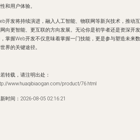
容性和用户体验。
Web开发将持续演进，融入人工智能、物联网等新兴技术，推动
联网向更智能、更互联的方向发展。无论你是初学者还是资深开
者，掌握Web开发不仅意味着掌握一门技能，更是参与塑造未来
字世界的关键途径。
如若转载，请注明出处：
ttp://www.huaqibiaogan.com/product/76.html
新时间：2026-08-05 02:16:21