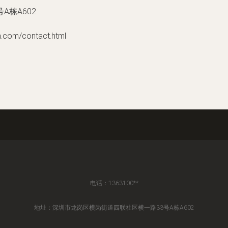
栋A602
m/contact.html
电话：1363100**
地址：深圳市龙岗区横岗街道四联社区横一路33号A栋A602