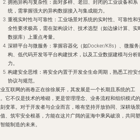
拥抱异构与复杂性
：面对多样、老旧、封闭的工业设备和系
统，需掌握强大的异构数据接入与集成能力。
重视实时性与可靠性
：工业场景对系统的实时性、可靠性和
全性要求极高，需在架构设计、技术选型（如边缘计算、实
数据库）上重点考量。
深耕平台与微服务
：掌握容器化（如Docker/K8s）、微服
构、低代码开发等平台构建技术，以及工业数据建模与分析
力。
构建安全思维
：将安全内置于开发全生命周期，熟悉工控安
协议与规范。
工业互联网的画卷正在徐徐展开，其发展是一个长期且系统的工
程。它不仅是技术的堆砌，更是管理理念、业务流程和组织模式
深刻变革。对于开发者与企业而言，唯有坚持开放协同、深耕场
价值、筑牢安全根基，方能在这片广阔的蓝海中乘风破浪，共同
造智能制造的未来。