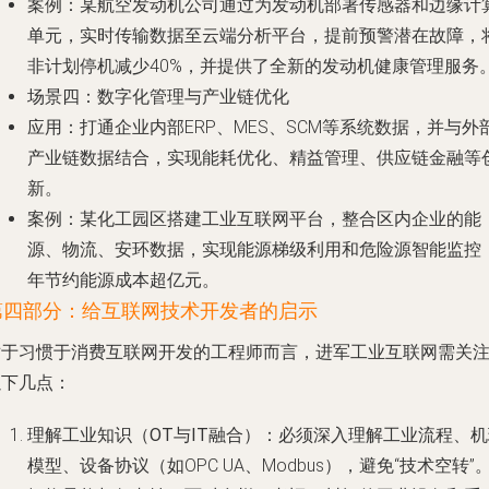
案例
：某航空发动机公司通过为发动机部署传感器和边缘计
单元，实时传输数据至云端分析平台，提前预警潜在故障，
非计划停机减少40%，并提供了全新的发动机健康管理服务
场景四：数字化管理与产业链优化
应用
：打通企业内部ERP、MES、SCM等系统数据，并与外
产业链数据结合，实现能耗优化、精益管理、供应链金融等
新。
案例
：某化工园区搭建工业互联网平台，整合区内企业的能
源、物流、安环数据，实现能源梯级利用和危险源智能监控
年节约能源成本超亿元。
第四部分：给互联网技术开发者的启示
对于习惯于消费互联网开发的工程师而言，进军工业互联网需关
以下几点：
理解工业知识（OT与IT融合）
：必须深入理解工业流程、机
模型、设备协议（如OPC UA、Modbus），避免“技术空转”