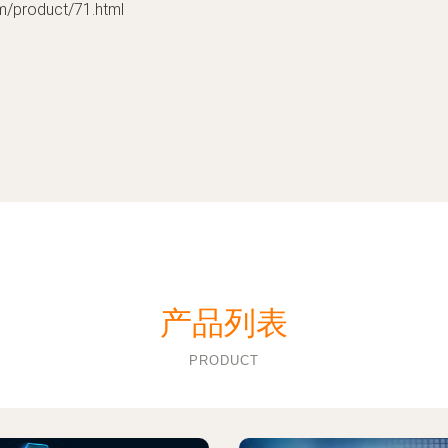
roduct/71.html
产品列表
PRODUCT