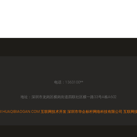
电话：1363100**
地址：深圳市龙岗区横岗街道四联社区横一路33号A栋A602
.HUAQIBIAOGAN.COM
互联网技术开发
深圳市华企标杆网络科技有限公司
互联网